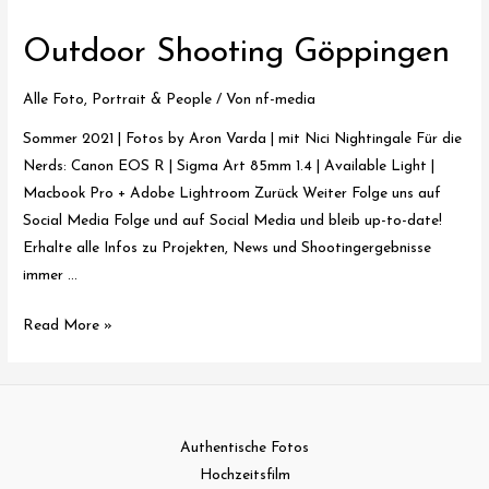
Outdoor Shooting Göppingen
Alle Foto
,
Portrait & People
/ Von
nf-media
Sommer 2021 | Fotos by Aron Varda | mit Nici Nightingale Für die
Nerds: Canon EOS R | Sigma Art 85mm 1.4 | Available Light |
Macbook Pro + Adobe Lightroom Zurück Weiter Folge uns auf
Social Media Folge und auf Social Media und bleib up-to-date!
Erhalte alle Infos zu Projekten, News und Shootingergebnisse
immer …
Outdoor
Read More »
Shooting
Göppingen
Authentische Fotos
Hochzeitsfilm