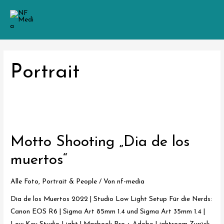
Zum
Inhalt
Main
springen
Men
Portrait
Motto Shooting „Dia de los
muertos“
Alle Foto
,
Portrait & People
/ Von
nf-media
Dia de los Muertos 2022 | Studio Low Light Setup Für die Nerds:
Canon EOS R6 | Sigma Art 85mm 1.4 und Sigma Art 35mm 1.4 |