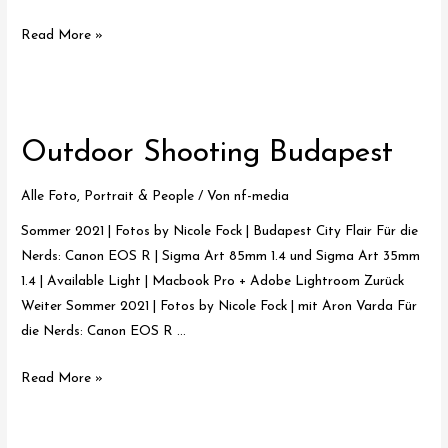
Outdoor
Read More »
Shooting
Schwäbisch
Gmünd
Outdoor Shooting Budapest
Alle Foto
,
Portrait & People
/ Von
nf-media
Sommer 2021 | Fotos by Nicole Fock | Budapest City Flair Für die
Nerds: Canon EOS R | Sigma Art 85mm 1.4 und Sigma Art 35mm
1.4 | Available Light | Macbook Pro + Adobe Lightroom Zurück
Weiter Sommer 2021 | Fotos by Nicole Fock | mit Aron Varda Für
die Nerds: Canon EOS R …
Outdoor
Read More »
Shooting
Budapest