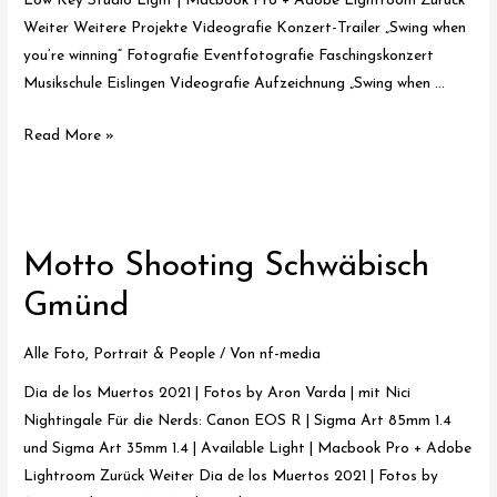
Low Key Studio Light | Macbook Pro + Adobe Lightroom Zurück
Weiter Weitere Projekte Videografie Konzert-Trailer „Swing when
you’re winning“ Fotografie Eventfotografie Faschingskonzert
Musikschule Eislingen Videografie Aufzeichnung „Swing when …
Motto
Read More »
Shooting
„Dia
de
los
Motto Shooting Schwäbisch
muertos“
Gmünd
Alle Foto
,
Portrait & People
/ Von
nf-media
Dia de los Muertos 2021 | Fotos by Aron Varda | mit Nici
Nightingale Für die Nerds: Canon EOS R | Sigma Art 85mm 1.4
und Sigma Art 35mm 1.4 | Available Light | Macbook Pro + Adobe
Lightroom Zurück Weiter Dia de los Muertos 2021 | Fotos by