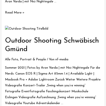
Aron Varda | mit Nici Nightingale …
Motto
Read More »
Shooting
Schwäbisch
Gmünd
Outdoor Shooting Schwäbisch
Gmünd
Alle Foto
,
Portrait & People
/ Von
nf-media
Sommer 2021 | Fotos by Aron Varda | mit Nici Nightingale Für die
Nerds: Canon EOS R | Sigma Art 85mm 1.4 | Available Light |
Macbook Pro + Adobe Lightroom Zurück Weiter Weitere Projekte
Videografie Konzert-Trailer „Swing when you’re winning“
Fotografie Eventfotografie Faschingskonzert Musikschule
Eislingen Videografie Aufzeichnung „Swing when you’re winning“
Videografie Youtube Adventskalender …