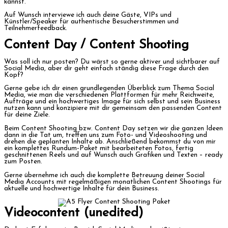
kannst.
Auf Wunsch interviewe ich auch deine Gäste, VIPs und
Künstler/Speaker für authentische Besucherstimmen und
Teilnehmerfeedback.
Content Day / Content Shooting
Was soll ich nur posten? Du wärst so gerne aktiver und sichtbarer auf
Social Media, aber dir geht einfach ständig diese Frage durch den
Kopf?
Gerne gebe ich dir einen grundlegenden Überblick zum Thema Social
Media, wie man die verschiedenen Plattformen für mehr Reichweite,
Aufträge und ein hochwertiges Image für sich selbst und sein Business
nutzen kann und konzipiere mit dir gemeinsam den passenden Content
für deine Ziele.
Beim Content Shooting bzw. Content Day setzen wir die ganzen Ideen
dann in die Tat um, treffen uns zum Foto- und Videoshooting und
drehen die geplanten Inhalte ab. Anschließend bekommst du von mir
ein komplettes Rundum-Paket mit bearbeiteten Fotos, fertig
geschnittenen Reels und auf Wunsch auch Grafiken und Texten – ready
zum Posten.
Gerne übernehme ich auch die komplette Betreuung deiner Social
Media Accounts mit regelmäßigen monatlichen Content Shootings für
aktuelle und hochwertige Inhalte für dein Business.
Videocontent (unedited)